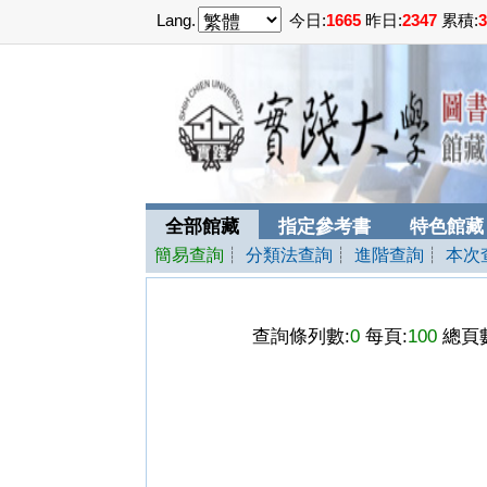
Lang.
今日:
1665
昨日:
2347
累積:
3
全部館藏
指定參考書
特色館藏
簡易查詢
┊
分類法查詢
┊
進階查詢
┊
本次
查詢條列數:
0
每頁:
100
總頁數