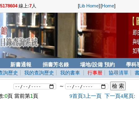
5178604
線上:
7
人
[
Lib Home
]
[
Home
]
新書通報
捐書芳名錄
場地/設備 預約
學科
查詢歷史
┊ 我的查詢歷史
┊ 我的書車
┊
行事曆
┊ 協尋清單
┊ 
～
:
0
頁 當前第
1
頁
首頁
上一頁
下一頁
尾頁
9
3
4
: