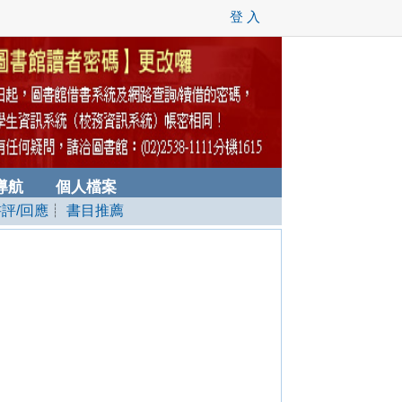
登 入
導航
個人檔案
書評/回應
┊
書目推薦