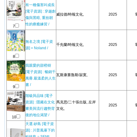
有一種傷害叫成長
[電子資源] : 穿越創
威拉德/時報文化,
2025
傷與黑暗, 重拾韌
性的療癒練習 /
7
無名之境 [電子資
千先蘭/時報文化,
2025
源] = Noland /
8
我親愛的甜橙樹
[電子資源] : 暢銷千
瓦斯康賽魯斯/寂寞,
2025
萬冊.最溫柔的人生
書 /
9
階級與品味 [電子
資源] : 隱藏在文化
馬克思/二十張出版, 左岸
2025
審美與流行趨勢背
文化,
後的地位渴望 /
10
天選.矽島 [電子資
源] : 川普風暴下的
科技島 = SEMI