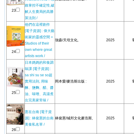
維掌控不確定性,破
23
解人生賽局的高勝
算法則 /
他們在這裡創作
[電子資源] : 偉大藝
術家的靈感空間 =
強森/天培文化,
2025
Studios of their
own where great
24
artists work /
日本媽媽的和食調
味課 [電子資源] :
sa shi su se so超
實用法則, 用味
岡本愛/麥浩斯出版 :
2025
醂、鹽麴、醋、醬
25
油、味噌、高湯煮
出完美家常味 /
憲在台南 [電子資
源] : 林俊憲的台南
林俊憲/城邦文化麥浩斯,
2025
美食私名單 /
26