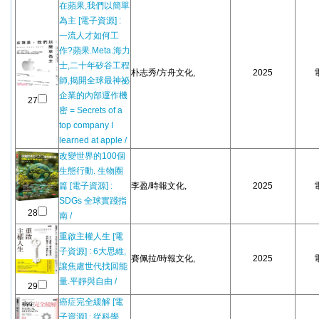
在蘋果,我們以簡單
為主 [電子資源] :
一流人才如何工
作?蘋果.Meta.海力
士,二十年矽谷工程
朴志秀/方舟文化,
2025
師,揭開全球最神祕
企業的內部運作機
27
密 = Secrets of a
top company I
learned at apple /
改變世界的100個
生態行動. 生物圈
篇 [電子資源] :
李盈/時報文化,
2025
SDGs 全球實踐指
28
南 /
重啟主權人生 [電
子資源] : 6大思維,
賽佩拉/時報文化,
2025
讓焦慮世代找回能
量.平靜與自由 /
29
癌症完全緩解 [電
子資源] : 從科學、