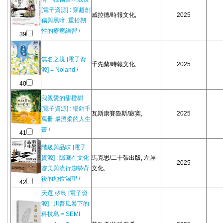
[電子資源] : 穿越創
威拉德/時報文化,
2025
傷與黑暗, 重拾韌
性的療癒練習 /
39
無名之境 [電子資
千先蘭/時報文化,
2025
源] = Noland /
40
我親愛的甜橙樹
[電子資源] : 暢銷千
瓦斯康賽魯斯/寂寞,
2025
萬冊.最溫柔的人生
書 /
41
階級與品味 [電子
資源] : 隱藏在文化
馬克思/二十張出版, 左岸
2025
審美與流行趨勢背
文化,
後的地位渴望 /
42
天選.矽島 [電子資
源] : 川普風暴下的
科技島 = SEMI