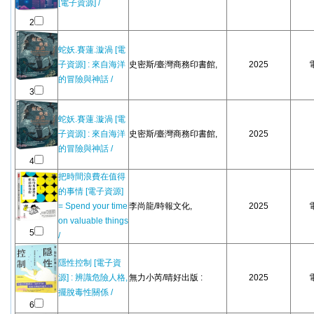
[電子資源] /
2
蛇妖.賽蓮.漩渦 [電
子資源] : 來自海洋
史密斯/臺灣商務印書館,
2025
的冒險與神話 /
3
蛇妖.賽蓮.漩渦 [電
子資源] : 來自海洋
史密斯/臺灣商務印書館,
2025
的冒險與神話 /
4
把時間浪費在值得
的事情 [電子資源]
= Spend your time
李尚龍/時報文化,
2025
on valuable things
5
/
隱性控制 [電子資
源] : 辨識危險人格,
無力小芮/晴好出版 :
2025
擺脫毒性關係 /
6