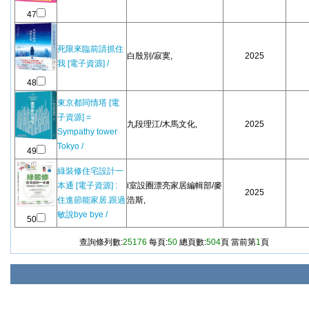
47
死限來臨前請抓住
白殷別/寂寞,
2025
我 [電子資源] /
48
東京都同情塔 [電
子資源] =
九段理江/木馬文化,
2025
Sympathy tower
Tokyo /
49
綠裝修住宅設計一
本通 [電子資源] :
i室設圈漂亮家居編輯部/麥
2025
住進節能家居.跟過
浩斯,
敏說bye bye /
50
查詢條列數:
25176
每頁:
50
總頁數:
504
頁 當前第
1
頁