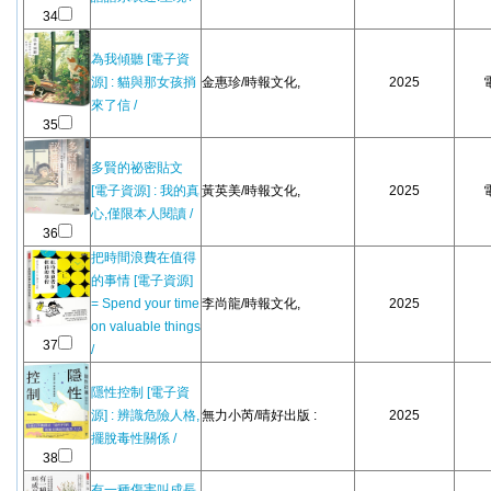
34
為我傾聽 [電子資
源] : 貓與那女孩捎
金惠珍/時報文化,
2025
來了信 /
35
多賢的祕密貼文
[電子資源] : 我的真
黃英美/時報文化,
2025
心,僅限本人閱讀 /
36
把時間浪費在值得
的事情 [電子資源]
= Spend your time
李尚龍/時報文化,
2025
on valuable things
37
/
隱性控制 [電子資
源] : 辨識危險人格,
無力小芮/晴好出版 :
2025
擺脫毒性關係 /
38
有一種傷害叫成長