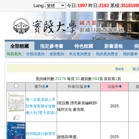
Lang.
今日:
1997
昨日:
2163
累積:
3518109
全部館藏
指定參考書
特色館藏
新書通報
捐
簡易查詢
┊
分類法查詢
┊
進階查詢
┊
本次查詢歷史
┊ 我的查詢歷史
┊ 我的書車
Back
加
查詢條列數:
25176
每頁:
50
總頁數:
504
頁 當前第
1
頁
書刊名
作者/出版者
出版年
第一次裝潢就上手
i室設圈.漂亮家居編輯部/
預售屋客變全攻略
2025
城邦文化 麥浩斯,
懶人包 [電子資源] /
1
科特勒談行銷管理
謝德高/華夏,
2025