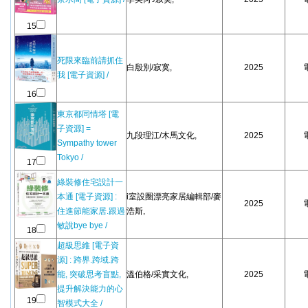
15
死限來臨前請抓住
白殷別/寂寞,
2025
我 [電子資源] /
16
東京都同情塔 [電
子資源] =
九段理江/木馬文化,
2025
Sympathy tower
Tokyo /
17
綠裝修住宅設計一
本通 [電子資源] :
i室設圈漂亮家居編輯部/麥
2025
住進節能家居.跟過
浩斯,
敏說bye bye /
18
超級思維 [電子資
源] : 跨界.跨域.跨
能, 突破思考盲點,
溫伯格/采實文化,
2025
提升解決能力的心
19
智模式大全 /