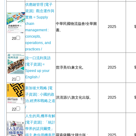
供應鏈管理 [電子
資源] : 觀念運作與
實務 = Supply
chain
中華民國物流協會/全華圖
2025
management :
書,
concepts,
20
operations, and
practices /
說一口流利美語
[電子資源] =
曾淳美/白象文化,
2025
Speed up your
English /
21
新加坡大戰略 [電
子資源] : 小國的政
洪清源/八旗文化出版,
2025
治.經濟和戰略之道
/
22
人生的局,機率有解
[電子資源] : 「統計
學界的諾貝爾獎」
得主,教你用機率思
羅森薩爾/大牌出版 :
2025