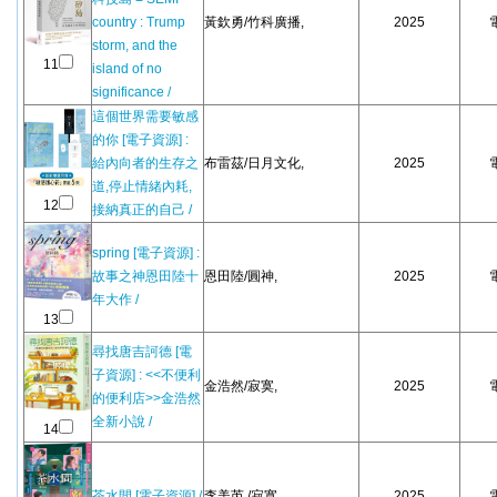
country : Trump
黃欽勇/竹科廣播,
2025
storm, and the
11
island of no
significance /
這個世界需要敏感
的你 [電子資源] :
給內向者的生存之
布雷茲/日月文化,
2025
道,停止情緒內耗,
12
接納真正的自己 /
spring [電子資源] :
故事之神恩田陸十
恩田陸/圓神,
2025
年大作 /
13
尋找唐吉訶德 [電
子資源] : <<不便利
金浩然/寂寞,
2025
的便利店>>金浩然
全新小說 /
14
茶水間 [電子資源] /
李美芮./寂寞,
2025