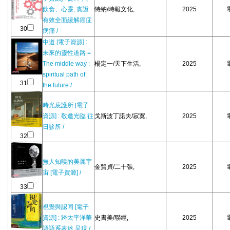
飲食、心靈, 實證
特納/時報文化,
2025
有效全面緩解癌症
30
病痛 /
中道 [電子資源] :
未來的靈性道路 =
The middle way :
楊定一/天下生活,
2025
spiritual path of
31
the future /
時光庇護所 [電子
資源] : 敬邀光臨 往
戈斯波丁諾夫/寂寞,
2025
日診所 /
32
無人知曉的美麗宇
金賢貞/二十張,
2025
宙 [電子資源] /
33
視覺與認同 [電子
資源] : 跨太平洋華
史書美/聯經,
2025
語語系表述.呈現 /