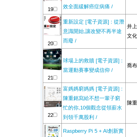
效全面緩解癌症病痛 /
19
重新設定 [電子資源] : 從潛
井上
意識開始,讓改變不再半途
文化
而廢 /
20
球場上的救贖 [電子資源] :
喬布
當運動賽事變成信仰 /
21
富媽媽窮媽媽 [電子資源] :
陳重銘寫給不想一輩子窮
陳重
忙的你,10個觀念從領薪水
22
到領千萬股利 /
Raspberry Pi 5 + AI創新實