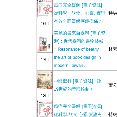
癌症完全緩解 [電子資源] :
從科學、飲食、心靈, 實證
特納
有效全面緩解癌症病痛 /
16
美麗的書來自臺灣 [電子資
源] : 近代臺灣的書物裝幀
= Resonance of beauty :
林素
the art of book design in
17
modern Taiwan /
中國鄉村 [電子資源] : 論
蕭公
19世紀的帝國控制 /
18
癌症完全緩解 [電子資源] :
從科學.飲食.心靈,實證有
特納