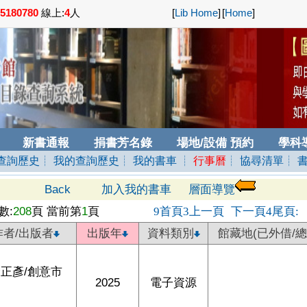
5180780
線上:
4
人
[
Lib Home
]
[
Home
]
新書通報
捐書芳名錄
場地/設備 預約
學科
查詢歷史
┊ 我的查詢歷史
┊ 我的書車
┊
行事曆
┊ 協尋清單
┊ 
Back
加入我的書車
層面導覽
數:
208
頁 當前第
1
頁
首頁
上一頁
下一頁
尾頁
9
3
4
:
作者/出版者
出版年
資料類別
館藏地(已外借/總
正彥/創意市
2025
電子資源