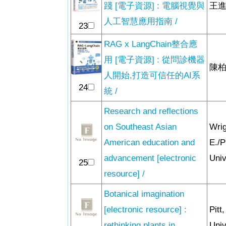
踐 [電子資源] : 電腦視覺與
王進
人工智慧應用指南 /
23
RAG x LangChain整合應
用 [電子資源] : 從問診機器
陳柏
人開始,打造可信任的AI系
24
統 /
Research and reflections
on Southeast Asian
Wri
American education and
E./
advancement [electronic
Univ
25
resource] /
Botanical imagination
[electronic resource] :
Pitt
rethinking plants in
Univ