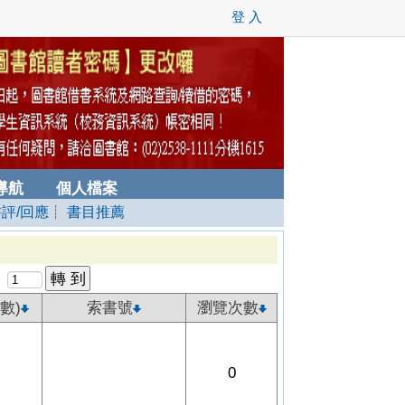
登 入
導航
個人檔案
書評/回應
┊
書目推薦
數)
索書號
瀏覽次數
0