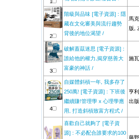
1
階級與品味 [電子資源] : 隱
馬克
藏在文化審美與流行趨勢
版,
背後的地位渴望 /
2
破解蓋茲迷思 [電子資源] :
誰給他的權力,揭穿慈善大
施瓦
富豪的神話 /
3
自媒體斜槓一年, 我多存了
250萬! [電子資源] : 下班後
亨利
繼續賺!管理學 x 心理學應
出版
4
用, 打造斜槓致富方程式 /
喜歡自己就夠了 [電子資
源] : 不必配合誰要求的100
藤野