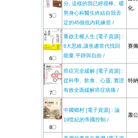
分, 這樣的我已經很棒。暖
化,
男身心科醫生終結自我否
5
定的45個低內耗練習 /
重啟主權人生 [電子資源] :
6大思維,讓焦慮世代找回
賽佩
能量.平靜與自由 /
6
癌症完全緩解 [電子資源] :
從科學、飲食、心靈, 實證
特納
有效全面緩解癌症病痛 /
7
中國鄉村 [電子資源] : 論
蕭公
19世紀的帝國控制 /
8