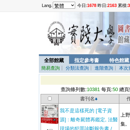
Lang.
今日:
1678
昨日:
2163
累積:
3
全部館藏
指定參考書
特色館藏
簡易查詢
┊
分類法查詢
┊
進階查詢
┊
本次
查詢條列數:
10381
每頁:
50
總頁
書刊名
我不是這樣死的 [電子資
上野
源] : 離奇屍體再鑑定, 法醫
集,
現場的犯罪診斷報告書 /