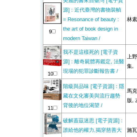
美麗的書來自臺灣 [電子資
源] : 近代臺灣的書物裝幀
= Resonance of beauty :
林素
the art of book design in
9
modern Taiwan /
我不是這樣死的 [電子資
上野
源] : 離奇屍體再鑑定, 法醫
集,
現場的犯罪診斷報告書 /
10
階級與品味 [電子資源] : 隱
馬克
藏在文化審美與流行趨勢
版,
背後的地位渴望 /
11
破解蓋茲迷思 [電子資源] :
誰給他的權力,揭穿慈善大
施瓦