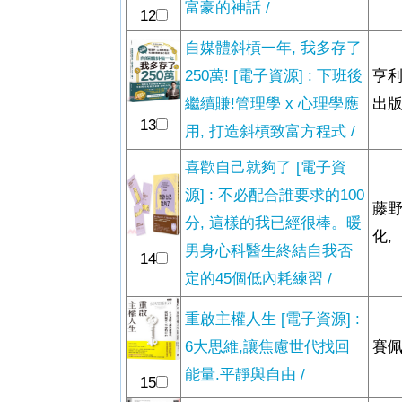
富豪的神話 /
12
自媒體斜槓一年, 我多存了
250萬! [電子資源] : 下班後
亨利
繼續賺!管理學 x 心理學應
出版
13
用, 打造斜槓致富方程式 /
喜歡自己就夠了 [電子資
源] : 不必配合誰要求的100
藤野
分, 這樣的我已經很棒。暖
化,
男身心科醫生終結自我否
14
定的45個低內耗練習 /
重啟主權人生 [電子資源] :
6大思維,讓焦慮世代找回
賽佩
能量.平靜與自由 /
15