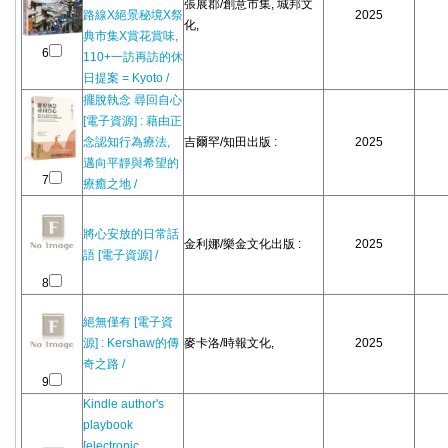
張展郡/創意市集, 城邦文
路線X絕景秘境X祭
2025
化,
典市集X賞花賞味,
6
110+一訪再訪的休
日提案 = Kyoto /
擺脫執念 尋回自心
[電子資源] : 藉由正
念認知行為療法,
吉爾罕/知田出版 :
2025
邁向平靜與希望的
7
療癒之地 /
將心安放的日常話
金利娜/樂金文化出版 :
2025
語 [電子資源] /
8
絕無僅有 [電子資
源] : Kershaw的傳
麥卡洛/時報文化,
2025
奇之路 /
9
Kindle author's
playbook
[electronic