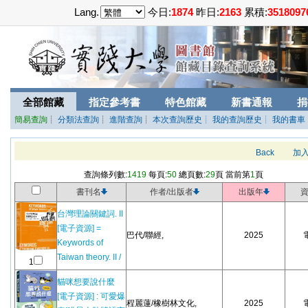
Lang.
今日:
1874
昨日:
2163
累積:
3518097
全部館藏
指定參考書
特色館藏
新書通報
捐
簡易查詢
┊
分類法查詢
┊
進階查詢
┊
本次查詢歷史
┊ 我的查詢歷史
┊ 我的書車
Back
加
查詢條列數:
1419
每頁:
50
總頁數:
29
頁 當前第
1
頁
書刊名
作者/出版者
出版年
台灣理論關鍵詞. II
[電子資源] =
巴代/聯經,
2025
Keywords of
Taiwan theory. II /
1
貓咪想要說什麼
[電子資源] : 可愛爆
程麗蓮/橡樹林文化,
2025