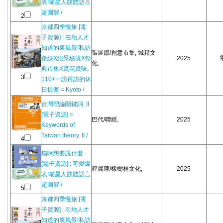
表!喵星人肢體語言
超圖解 /
2
京都四季慢旅 [電
子資源] : 在地人才
知道的裏風景!私訪
張展郡/創意市集, 城邦文
路線X絕景秘境X祭
2025
化,
典市集X賞花賞味,
3
110+一訪再訪的休
日提案 = Kyoto /
台灣理論關鍵詞. II
[電子資源] =
巴代/聯經,
2025
Keywords of
Taiwan theory. II /
4
貓咪想要說什麼
[電子資源] : 可愛爆
程麗蓮/橡樹林文化,
2025
表!喵星人肢體語言
超圖解 /
5
京都四季慢旅 [電
子資源] : 在地人才
知道的裏風景!私訪