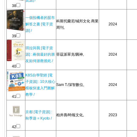
資源] /
38
一個投機者的股市
科斯托蘭尼/城邦文化 商業
解答之書 [電子資
2024
周刊,
源] /
39
琪拉與我 [電子資
源] : 兩個最好的朋
菲茲派翠克/圓神,
2024
友如何拯救彼此 /
40
K8S自學聖經 [電
子資源] : 10大核心
Sam T./深智數位,
2024
模板快速入門圖解
教學 /
41
京都 [電子資源] :
柏井壽/時報文化,
2023
秋季遊 = Kyoto /
42