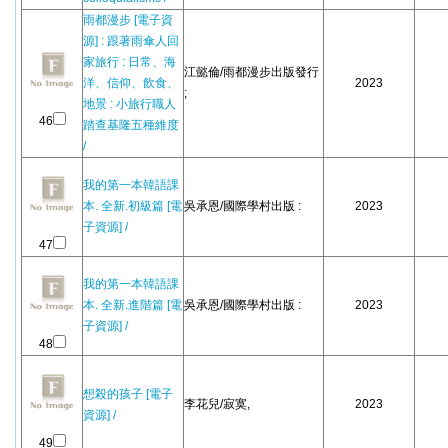
雨都漫步 [電子資
源] : 跟著雨傘人回
家旅行 : 日常、海
江懿倫/雨都漫步出版發行
洋、信仰、飲食、
2023
;
地景 : 小旅行職人
46
踏查基隆五種維度
/
我的第一本韓語課
本. 全新.初級篇 [電
吳承恩/國際學村出版 :
2023
子資源] /
47
我的第一本韓語課
本. 全新.進階篇 [電
吳承恩/國際學村出版 :
2023
子資源] /
48
想殺的孩子 [電子
李花兒/寂寞,
2023
資源] /
49