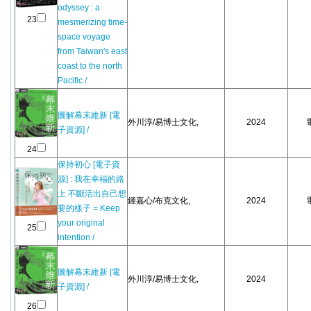
odyssey : a
23
mesmerizing time-
space voyage
from Taiwan's east
coast to the north
Pacific /
圖解幕末維新 [電
外川淳/易博士文化,
2024
子資源] /
24
保持初心 [電子資
源] : 我在幸福的路
上 不斷活出自己想
鍾嘉心/布克文化,
2024
要的樣子 = Keep
your original
25
intention /
圖解幕末維新 [電
外川淳/易博士文化,
2024
子資源] /
26