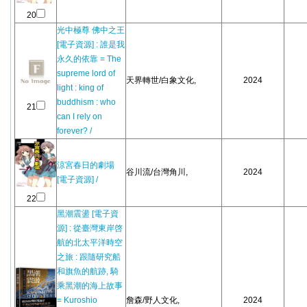
20
光中極尊 佛中之王
[電子資源] : 誰是我
永久的依靠 = The
supreme lord of
天界轉世/白象文化,
2024
light : king of
buddhism : who
21
can I rely on
forever? /
涼宮春日的劇場
谷川流/台灣角川,
2024
[電子資源] /
22
黑潮震盪 [電子資
源] : 從臺灣東岸啓
航的北太平洋時空
之旅 : 跟隨研究船
和旗魚的航跡, 騎
乘黑潮的海上故事
= Kuroshio
詹森/野人文化,
2024