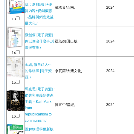
源] : 選對網紅+優
戴國良/五南,
2024
質內容+促銷優惠
→品牌與銷售效益
13
最大化 /
微創傷 [電子資源] :
你以為沒什麼事,其
亞若/知田出版 :
2024
實很有事 /
14
金繕, 做自己人生
的修繕師 [電子資
拿瓦羅/大溏文化,
2024
源] /
15
馬克思 [電子資源] :
從共和主義到共產
主義 = Karl Marx :
陳宜中/聯經,
2024
from
republicanism to
16
communism /
圖解物理學更新版