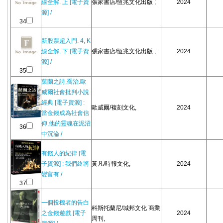
線全解. 上 [電子資
張家書店/恆兆文化出版 ;
2024
源] /
34
新股票超入門. 4, K
線全解. 下 [電子資
張家書店/恆兆文化出版 ;
2024
源] /
35
葉蘭之詩,喬治.歐
威爾社會批判小說
經典 [電子資源] :
歐威爾/複刻文化,
2024
當金錢成為社會信
仰,他的靈魂在泥沼
36
中沉淪 /
有錢人的紀律 [電
子資源] : 我們終將
黃凡/時報文化,
2024
變富有 /
37
一個投機者的告白
科斯托蘭尼/城邦文化 商業
之金錢遊戲 [電子
2024
周刊,