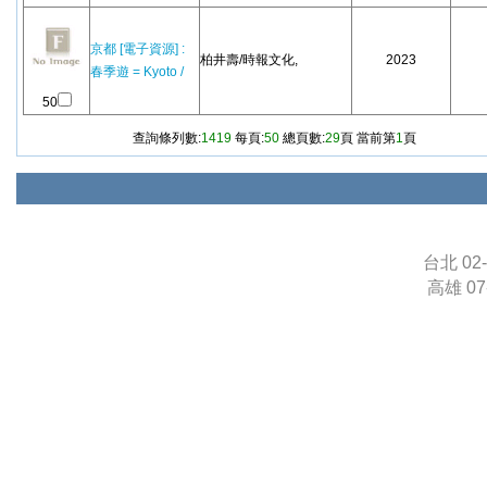
京都 [電子資源] :
柏井壽/時報文化,
2023
春季遊 = Kyoto /
50
查詢條列數:
1419
每頁:
50
總頁數:
29
頁 當前第
1
頁
台北 02-
高雄 07