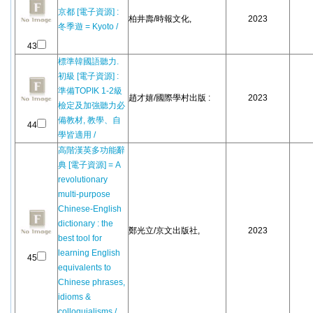
京都 [電子資源] :
柏井壽/時報文化,
2023
冬季遊 = Kyoto /
43
標準韓國語聽力.
初級 [電子資源] :
準備TOPIK 1-2級
趙才嬉/國際學村出版 :
2023
檢定及加強聽力必
備教材, 教學、自
44
學皆適用 /
高階漢英多功能辭
典 [電子資源] = A
revolutionary
multi-purpose
Chinese-English
dictionary : the
鄭光立/京文出版社,
2023
best tool for
learning English
45
equivalents to
Chinese phrases,
idioms &
colloquialisms /