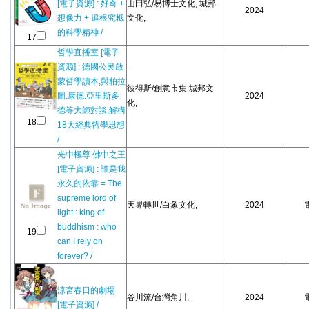
[電子資源] : 好奇 +
山田弘/易博士文化, 城邦
2024
想像力 + 追根究柢
文化,
的科學精神 /
17
哲學直播室 [電子
資源] : 德國公民啟
蒙哲學讀本,與柏拉
彼得斯/創意市集 城邦文
圖.康德.亞里斯多
2024
化,
德等大師對談,解構
18
18大經典哲學思想
/
光中極尊 佛中之王
[電子資源] : 誰是我
永久的依靠 = The
supreme lord of
天界轉世/白象文化,
2024
light : king of
buddhism : who
19
can I rely on
forever? /
涼宮春日的劇場
谷川流/台灣角川,
2024
[電子資源] /