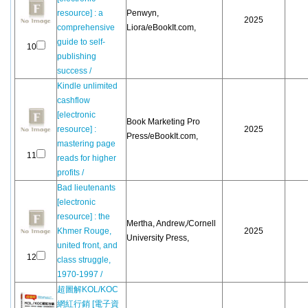
resource] : a
Penwyn,
2025
comprehensive
Liora/eBookIt.com,
guide to self-
10
publishing
success /
Kindle unlimited
cashflow
[electronic
Book Marketing Pro
resource] :
2025
Press/eBookIt.com,
mastering page
11
reads for higher
profits /
Bad lieutenants
[electronic
resource] : the
Mertha, Andrew,/Cornell
Khmer Rouge,
2025
University Press,
united front, and
12
class struggle,
1970-1997 /
超圖解KOL/KOC
網紅行銷 [電子資