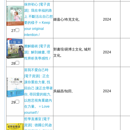
保持初心 [電子資
源] : 我在幸福的路
上 不斷活出自己想
鍾嘉心/布克文化,
2024
要的樣子 = Keep
your original
27
intention /
圖解藝術 [電子資
郭書瑄/易博士文化, 城邦
源] : 解剖繪畫, 理
2024
文化,
性辨析美學感性 /
28
當我不愛自己時
[電子資源] : 正念
讓你重拾力量, 找
回自己 讓正念帶著
吳錫昌/知田,
2024
你, 尋回愛的能力,
以慈悲視角重建內
29
在力量。 = Love
yourself /
哲學直播室 [電子
資源] : 德國公民啟