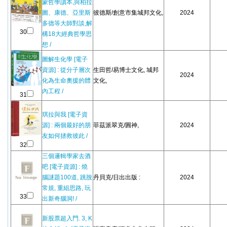
蒙哲學讀本,與柏拉
圖、康德、亞里斯
彼德斯/創意市集城邦文化,
2024
多德等大師對談,解
30
構18大經典哲學思
想 /
圖解生化學 [電子
資源] : 從分子層次
生田哲/易博士文化, 城邦
2024
化為生命奧援的體
文化,
內工程 /
31
琪拉與我 [電子資
源] : 兩個最好的朋
菲茲派翠克/圓神,
2024
友如何拯救彼此 /
32
三個邏輯學家去酒
吧 [電子資源] : 燒
腦謎題100道, 跳脫
丹貝克/日出出版 :
2024
常規, 重組思路, 玩
33
出新奇腦洞! /
新股票超入門. 3, K