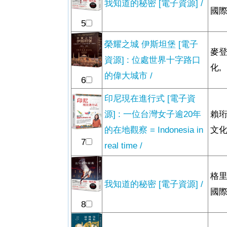
我知道的秘密 [電子資源] /
國際
5
榮耀之城 伊斯坦堡 [電子
麥登
資源] : 位處世界十字路口
化,
的偉大城市 /
6
印尼現在進行式 [電子資
源] : 一位台灣女子逾20年
賴珩
的在地觀察 = Indonesia in
文化
7
real time /
格里
我知道的秘密 [電子資源] /
國際
8