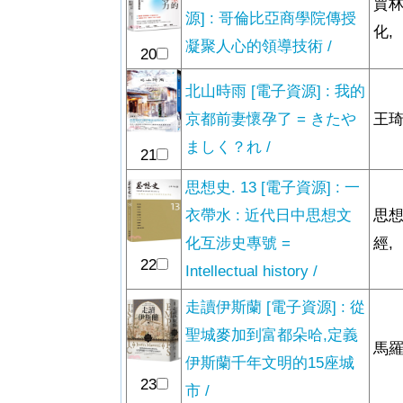
賈林
源] : 哥倫比亞商學院傳授
化,
凝聚人心的領導技術 /
20
北山時雨 [電子資源] : 我的
京都前妻懷孕了 = きたや
王琦
ましく？れ /
21
思想史. 13 [電子資源] : 一
衣帶水 : 近代日中思想文
思想
化互涉史專號 =
經,
22
Intellectual history /
走讀伊斯蘭 [電子資源] : 從
聖城麥加到富都朵哈,定義
馬羅
伊斯蘭千年文明的15座城
23
市 /