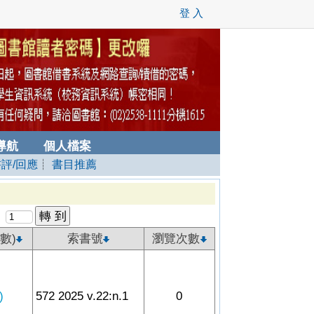
登 入
導航
個人檔案
書評/回應
┊
書目推薦
數)
索書號
瀏覽次數
)
572 2025 v.22:n.1
0