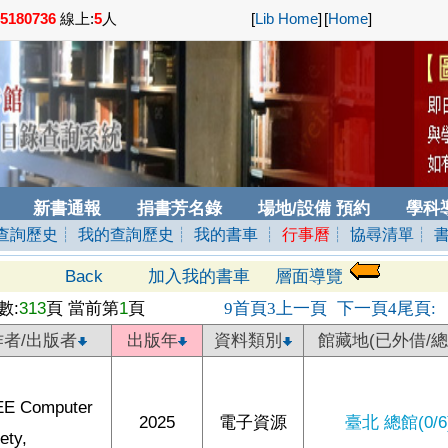
5180736
線上:
5
人
[
Lib Home
]
[
Home
]
新書通報
捐書芳名錄
場地/設備 預約
學科
查詢歷史
┊ 我的查詢歷史
┊ 我的書車
┊
行事曆
┊ 協尋清單
┊ 
Back
加入我的書車
層面導覽
數:
313
頁 當前第
1
頁
首頁
上一頁
下一頁
尾頁
9
3
4
:
作者/出版者
出版年
資料類別
館藏地(已外借/總
EE Computer
2025
電子資源
臺北 總館(0/6
ety,