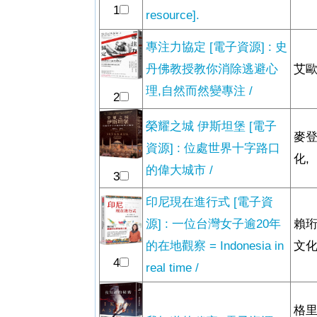
1
resource].
專注力協定 [電子資源] : 史
丹佛教授教你消除逃避心
艾歐
理,自然而然變專注 /
2
榮耀之城 伊斯坦堡 [電子
麥登
資源] : 位處世界十字路口
化,
的偉大城市 /
3
印尼現在進行式 [電子資
源] : 一位台灣女子逾20年
賴珩
的在地觀察 = Indonesia in
文化
4
real time /
格里