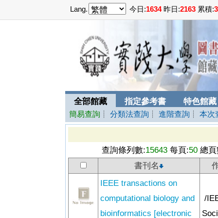
Lang.
今日:
1634
昨日:
2163
累積:
3
全部館藏
指定參考書
特色館藏
簡易查詢
┊
分類法查詢
┊
進階查詢
┊
本次
查詢條列數:
15643
每頁:
50
總頁
書刊名
IEEE transactions on
computational biology and
/IE
bioinformatics [electronic
Soci