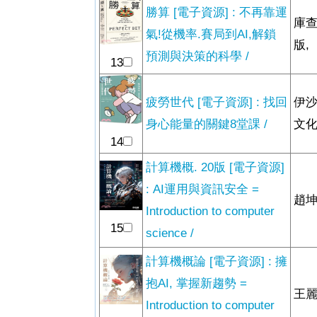
勝算 [電子資源] : 不再靠運
庫查
氣!從機率.賽局到AI,解鎖
版,
預測與決策的科學 /
13
疲勞世代 [電子資源] : 找回
伊沙
身心能量的關鍵8堂課 /
文化
14
計算機概. 20版 [電子資源]
: AI運用與資訊安全 =
趙坤
Introduction to computer
15
science /
計算機概論 [電子資源] : 擁
抱AI, 掌握新趨勢 =
王麗
Introduction to computer