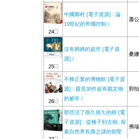
中國鄉村 [電子資源] : 論
蕭公
19世紀的帝國控制 /
24
沒有媽媽的超市 [電子資
桑娜
源] /
25
不務正業的博物館 [電子資
源] : 窺見30件超有戲文物
郭怡
的祕辛 /
26
那些活了很久很久的樹 [電
子資源] : 從種子到古樹, 探
弗瑞
索自然界長壽之謎的朝聖