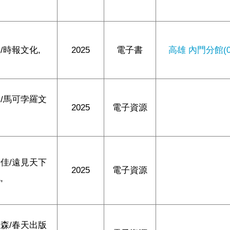
/時報文化,
2025
電子書
高雄 內門分館(0/
/馬可孛羅文
2025
電子資源
佳/遠見天下
2025
電子資源
,
森/春天出版