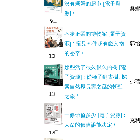
沒有媽媽的超市 [電子資
桑娜
源] /
9
不務正業的博物館 [電子資
源] : 窺見30件超有戲文物
郭怡
的祕辛 /
10
那些活了很久很久的樹 [電
子資源] : 從種子到古樹, 探
弗瑞
索自然界長壽之謎的朝聖
11
之旅 /
一條命值多少 [電子資源] :
克利
人命的價值誰能決定 /
12