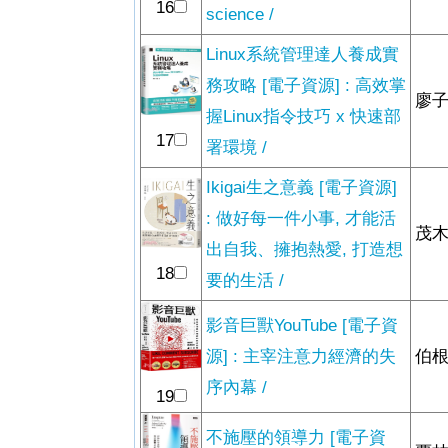
16
science /
Linux系統管理達人養成實
務攻略 [電子資源] : 高效掌
廖子
握Linux指令技巧 x 快速部
17
署環境 /
Ikigai生之意義 [電子資源]
: 做好每一件小事, 才能活
茂木
出自我、擁抱熱愛, 打造想
18
要的生活 /
影音巨獸YouTube [電子資
源] : 主宰注意力經濟的失
伯根
序內幕 /
19
不施壓的領導力 [電子資