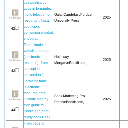
postpoética de
agustín fernández
mallo [electronic
Gala, Candelas,/Purdue
2025
resource] : física,
University Press,
cognición,
42
contemporaneidad,
entropía /
The ultimate
website blueprint
[electronic
Halloway,
2025
resource] : from
Morgan/eBookIt.com,
concept to
43
conversion /
Format to fame
[electronic
resource] : the
Book Marketing Pro
ultimate step-by-
2025
Press/eBookIt.com,
step guide to
44
Kindle and print-
ready book files /
From page to