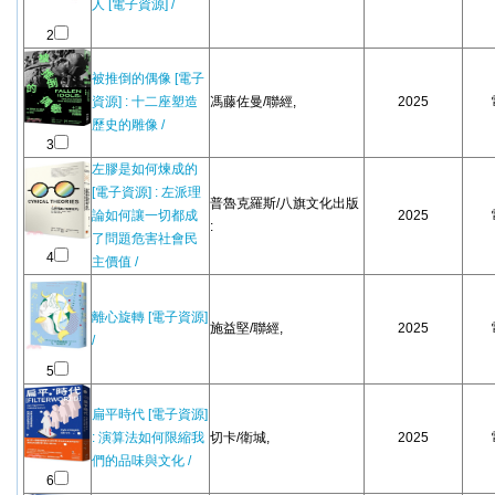
人 [電子資源] /
2
被推倒的偶像 [電子
資源] : 十二座塑造
馮藤佐曼/聯經,
2025
歷史的雕像 /
3
左膠是如何煉成的
[電子資源] : 左派理
普魯克羅斯/八旗文化出版
論如何讓一切都成
2025
:
了問題危害社會民
4
主價值 /
離心旋轉 [電子資源]
施益堅/聯經,
2025
/
5
扁平時代 [電子資源]
: 演算法如何限縮我
切卡/衛城,
2025
們的品味與文化 /
6