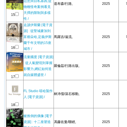
惡意與自私基因,從
道布森/行路,
2025
物種怪奇案例看見
天擇的限制與多樣
15
性 /
走讀伊斯蘭 [電子資
源] : 從聖城麥加到
富都朵哈,定義伊斯
馬羅吉/遠流,
2025
蘭千年文明的15座
16
城市 /
流量國度 [電子資源]
: 從人氣變現到掌握
羅倫茲/行路出版,
2025
影響力,網紅如何造
就自媒體盛世 /
17
FL Studio 嘻哈製作
林沛儒/滾石移動,
2025
人 [電子資源] /
18
被推倒的偶像 [電子
資源] : 十二座塑造
馮藤佐曼/聯經,
2025