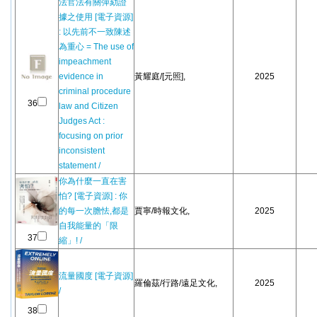
法官法有關彈劾證
據之使用 [電子資源]
: 以先前不一致陳述
為重心 = The use of
impeachment
evidence in
黃耀庭/[元照],
2025
criminal procedure
36
law and Citizen
Judges Act :
focusing on prior
inconsistent
statement /
你為什麼一直在害
怕? [電子資源] : 你
的每一次膽怯,都是
賈寧/時報文化,
2025
自我能量的「限
37
縮」! /
流量國度 [電子資源]
羅倫茲/行路/遠足文化,
2025
/
38