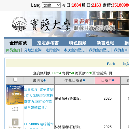
Lang.
今日:
1884
昨日:
2163
累積:
3518098
全部館藏
指定參考書
特色館藏
新書通報
捐
簡易查詢
┊
分類法查詢
┊
進階查詢
┊
本次查詢歷史
┊ 我的查詢歷史
┊ 我的書車
Back
加
查詢條列數:
11354
每頁:
50
總頁數:
228
頁 當前第
1
頁
書刊名
作者/出版者
出版年
流量國度 [電子資源]
: 從人氣變現到掌握
羅倫茲/行路出版,
2025
影響力,網紅如何造
就自媒體盛世 /
1
FL Studio 嘻哈製作
林沛儒/滾石移動,
2025