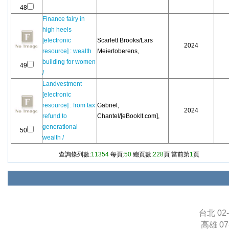
48
Finance fairy in
high heels
[electronic
Scarlett Brooks/Lars
2024
resource] : wealth
Meiertoberens,
building for women
49
/
Landvestment
[electronic
resource] : from tax
Gabriel,
2024
refund to
Chantel/[eBookIt.com],
generational
50
wealth /
查詢條列數:
11354
每頁:
50
總頁數:
228
頁 當前第
1
頁
台北 02-
高雄 07