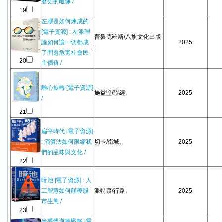
歷史的雕像 /
19
左膠是如何煉成的
[電子資源] : 左派理
普魯克羅斯/八旗文化出版
論如何讓一切都成
2025
:
了問題危害社會民
20
主價值 /
離心旋轉 [電子資源]
施益堅/聯經,
2025
/
21
扁平時代 [電子資源]
: 演算法如何限縮我
切卡/衛城,
2025
們的品味與文化 /
22
暗池 [電子資源] : 人
工智慧如何顛覆股
派特森/行路,
2025
市生態 /
23
半導體逆轉戰略 [電