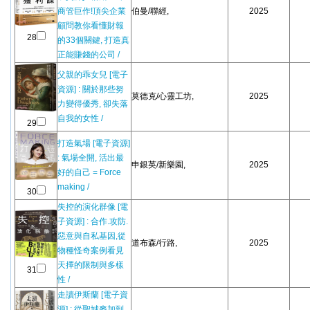
商管巨作!頂尖企業
伯曼/聯經,
2025
顧問教你看懂財報
28
的33個關鍵, 打造真
正能賺錢的公司 /
父親的乖女兒 [電子
資源] : 關於那些努
莫德克/心靈工坊,
2025
力變得優秀, 卻失落
自我的女性 /
29
打造氣場 [電子資源]
: 氣場全開, 活出最
申銀英/新樂園,
2025
好的自己 = Force
making /
30
失控的演化群像 [電
子資源] : 合作.攻防.
惡意與自私基因,從
道布森/行路,
2025
物種怪奇案例看見
天擇的限制與多樣
31
性 /
走讀伊斯蘭 [電子資
源] : 從聖城麥加到