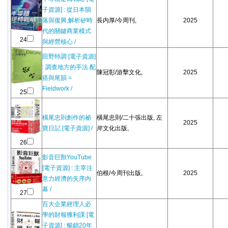
子資源] : 從日本隕
落與復興,解析矽時
長内厚/今周刊,
2025
代的關鍵商業模式
24
與經營核心 /
田野特調 [電子資源]
: 調查地方的手法.配
陳冠彰/游擊文化,
2025
搭與尾韻 =
Fieldwork /
25
橫尾忠則創作的祕
橫尾忠則/二十張出版, 左
2025
寶日記 [電子資源] /
岸文化出版,
26
影音巨獸YouTube
[電子資源] : 主宰注
伯根/今周刊出版,
2025
意力經濟的失序內
幕 /
27
百大企業經理人必
學的財報獲利課 [電
子資源] : 暢銷20年