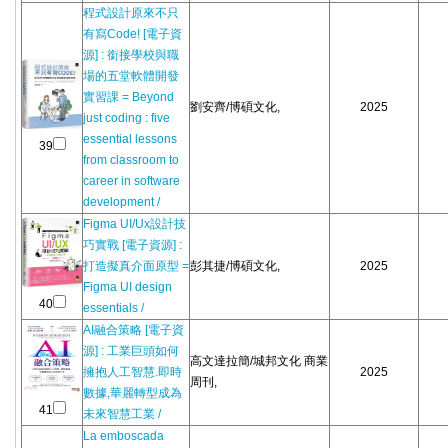
程式設計原來不只
有寫Code! [電子資
源] : 銜接學校與職
場的五堂軟體開發
實習課 = Beyond
劉安齊/博碩文化,
2025
just coding : five
essential lessons
39
from classroom to
career in software
development /
Figma UI/Ux設計技
巧實戰 [電子資源] :
打造擬真介面原型 =
彭其捷/博碩文化,
2025
Figma UI design
40
essentials /
AI融合策略 [電子資
源] : 工業巨頭如何
高文達拉簡/城邦文化 商業
擁抱人工智慧.即時
2025
周刊,
數據,華麗轉型成為
41
未來智慧工業 /
La emboscada