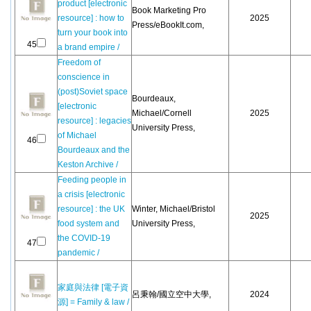
product [electronic
Book Marketing Pro
resource] : how to
2025
Press/eBookIt.com,
turn your book into
45
a brand empire /
Freedom of
conscience in
(post)Soviet space
Bourdeaux,
[electronic
Michael/Cornell
2025
resource] : legacies
University Press,
of Michael
46
Bourdeaux and the
Keston Archive /
Feeding people in
a crisis [electronic
resource] : the UK
Winter, Michael/Bristol
2025
food system and
University Press,
the COVID-19
47
pandemic /
家庭與法律 [電子資
呂秉翰/國立空中大學,
2024
源] = Family & law /