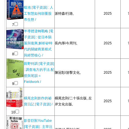
暗池 [電子資源] : 人
工智慧如何顛覆股
派特森/行路,
2025
市生態 /
7
半導體逆轉戰略 [電
子資源] : 從日本隕
落與復興,解析矽時
長内厚/今周刊,
2025
代的關鍵商業模式
8
與經營核心 /
田野特調 [電子資源]
: 調查地方的手法.配
陳冠彰/游擊文化,
2025
搭與尾韻 =
Fieldwork /
9
橫尾忠則創作的祕
橫尾忠則/二十張出版, 左
2025
寶日記 [電子資源] /
岸文化出版,
10
影音巨獸YouTube
[電子資源] : 主宰注