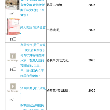
富都朵哈,定義伊斯
馬羅吉/遠流,
2025
蘭千年文明的15座
32
城市 /
戀人絮語 [電子資源]
巴特/商周,
2025
/
33
萬里苦行 [電子資源]
: 一次史詩般的徒步
傳奇!六年穿越酷寒
冰凍、杳無人煙的
路易斯/方言文化,
2025
荒野險地, 以血、
34
汗、淚找回內在平
靜與自我救贖 /
流量國度 [電子資源]
羅倫茲/行路出版 :
2025
/
35
刑事訴訟法與國民