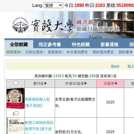
Lang.
今日:
1890
昨日:
2163
累積:
3518099
全部館藏
指定參考書
特色館藏
新書通報
捐
簡易查詢
┊
分類法查詢
┊
進階查詢
┊
本次查詢歷史
┊ 我的查詢歷史
┊ 我的書車
Back
加
查詢條列數:
14353
每頁:
50
總頁數:
288
頁 當前第
1
頁
書刊名
作者/出版者
出版年
我家都是殺人犯
史蒂文森/春天出版國際文
2025
[電子資源] /
化,
1
軟體工程師的英語
使用守則 [電子資
崔熙哲/日月文化,
2025