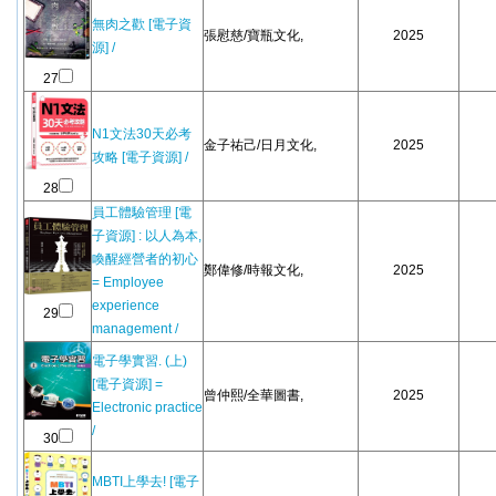
無肉之歡 [電子資
張慰慈/寶瓶文化,
2025
源] /
27
N1文法30天必考
金子祐己/日月文化,
2025
攻略 [電子資源] /
28
員工體驗管理 [電
子資源] : 以人為本,
喚醒經營者的初心
鄭偉修/時報文化,
2025
= Employee
experience
29
management /
電子學實習. (上)
[電子資源] =
曾仲熙/全華圖書,
2025
Electronic practice
/
30
MBTI上學去! [電子