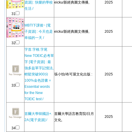
資源] : 快樂的學校
eicku/新經典圖文傳播,
2025
生活 /
31
MBTI下課後~ [電
子資源] : 今天也是
eicku/新經典圖文傳播,
2025
幸福的一天 /
32
字首.字根.字尾
New TOEIC必考單
字 [電子資源] : 最
強多益單字記憶法,
輕鬆突破900分
張小怡/布可屋文化出版 :
2025
100%金色證書 =
33
Essential words
for the New
TOEIC test /
首爾大學韓國語+.
首爾大學語言教育院/日月
2025
2A [電子資源] /
文化,
34