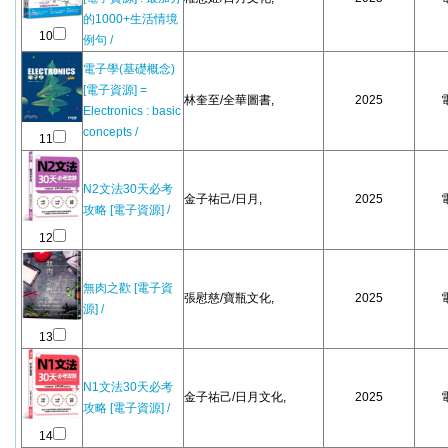
的1000+生活情境
10
例句 /
電子學(基礎概念)
[電子資源] =
林奎至/全華圖書,
2025
Electronics : basic
concepts /
11
N2文法30天必考
金子祐己/日月,
2025
攻略 [電子資源] /
12
無肉之歡 [電子資
張慰慈/寶瓶文化,
2025
源] /
13
N1文法30天必考
金子祐己/日月文化,
2025
攻略 [電子資源] /
14