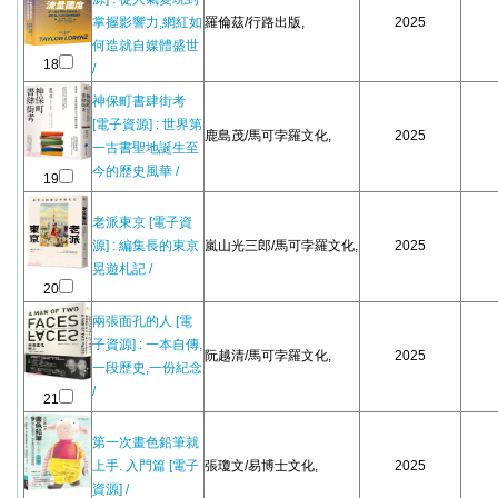
掌握影響力,網紅如
羅倫茲/行路出版,
2025
何造就自媒體盛世
18
/
神保町書肆街考
[電子資源] : 世界第
鹿島茂/馬可孛羅文化,
2025
一古書聖地誕生至
今的歷史風華 /
19
老派東京 [電子資
源] : 編集長的東京
嵐山光三郎/馬可孛羅文化,
2025
晃遊札記 /
20
兩張面孔的人 [電
子資源] : 一本自傳,
阮越清/馬可孛羅文化,
2025
一段歷史,一份紀念
/
21
第一次畫色鉛筆就
上手. 入門篇 [電子
張瓊文/易博士文化,
2025
資源] /