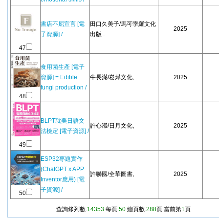
書店不屈宣言 [電
田口久美子/馬可孛羅文化
2025
子資源] /
出版 :
47
食用菌生產 [電子
資源] = Edible
牛長滿/崧燁文化,
2025
fungi production /
48
BLPT耽美日語文
許心瀠/日月文化,
2025
法檢定 [電子資源] /
49
ESP32專題實作
(ChatGPT x APP
許聯國/全華圖書,
2025
Inventor應用) [電
子資源] /
50
查詢條列數:
14353
每頁:
50
總頁數:
288
頁 當前第
1
頁