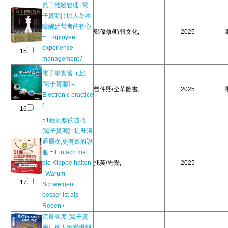
員工體驗管理 [電
子資源] : 以人為本,
喚醒經營者的初心
鄭偉修/時報文化,
2025
= Employee
experience
15
management /
電子學實習. (上)
[電子資源] =
曾仲熙/全華圖書,
2025
Electronic practice
/
16
51種沉默的技巧
[電子資源] : 提升溝
通層次,更有效的說
服 = Einfach mal
die Klappe halten
托芙/先覺,
2025
: Warum
17
Schweigen
besser ist als
Reden /
流量國度 [電子資
源] : 從人氣變現到