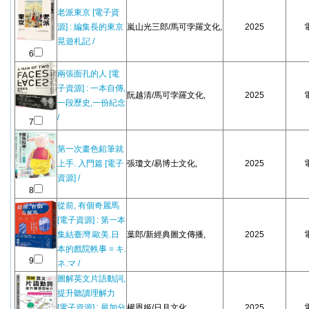
老派東京 [電子資
源] : 編集長的東京
嵐山光三郎/馬可孛羅文化,
2025
晃遊札記 /
6
兩張面孔的人 [電
子資源] : 一本自傳,
阮越清/馬可孛羅文化,
2025
一段歷史,一份紀念
/
7
第一次畫色鉛筆就
上手. 入門篇 [電子
張瓊文/易博士文化,
2025
資源] /
8
從前, 有個奇麗馬
[電子資源] : 第一本
集結臺灣.歐美.日
葉郎/新經典圖文傳播,
2025
本的戲院軼事 = キ.
9
ネ.マ /
圖解英文片語動詞,
提升聽讀理解力
[電子資源] : 最加分
權恩姬/日月文化,
2025