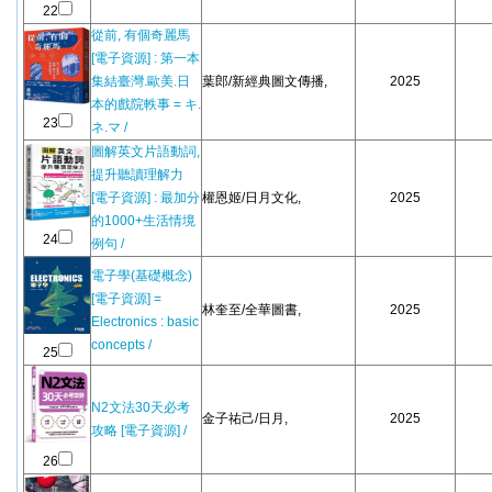
22
從前, 有個奇麗馬
[電子資源] : 第一本
集結臺灣.歐美.日
葉郎/新經典圖文傳播,
2025
本的戲院軼事 = キ.
23
ネ.マ /
圖解英文片語動詞,
提升聽讀理解力
[電子資源] : 最加分
權恩姬/日月文化,
2025
的1000+生活情境
24
例句 /
電子學(基礎概念)
[電子資源] =
林奎至/全華圖書,
2025
Electronics : basic
concepts /
25
N2文法30天必考
金子祐己/日月,
2025
攻略 [電子資源] /
26