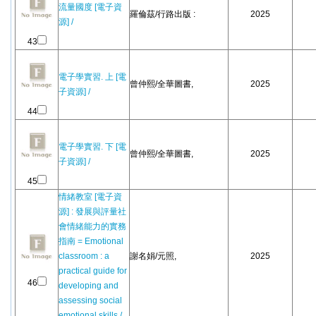
流量國度 [電子資
羅倫茲/行路出版 :
2025
源] /
43
電子學實習. 上 [電
曾仲熙/全華圖書,
2025
子資源] /
44
電子學實習. 下 [電
曾仲熙/全華圖書,
2025
子資源] /
45
情緒教室 [電子資
源] : 發展與評量社
會情緒能力的實務
指南 = Emotional
classroom : a
謝名娟/元照,
2025
practical guide for
46
developing and
assessing social
emotional skills /