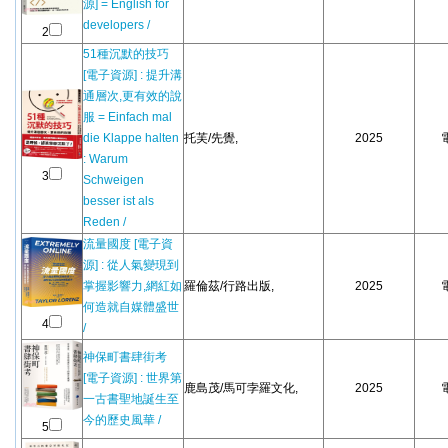
源] = English for
developers /
2
51種沉默的技巧
[電子資源] : 提升溝
通層次,更有效的說
服 = Einfach mal
die Klappe halten
托芙/先覺,
2025
: Warum
3
Schweigen
besser ist als
Reden /
流量國度 [電子資
源] : 從人氣變現到
掌握影響力,網紅如
羅倫茲/行路出版,
2025
何造就自媒體盛世
4
/
神保町書肆街考
[電子資源] : 世界第
鹿島茂/馬可孛羅文化,
2025
一古書聖地誕生至
今的歷史風華 /
5