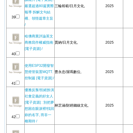
嚴選超過80篇實際
三輪裕範/日月文化,
2025
報導 拆解文句結
39
構、領悟篇章主旨
/
哈佛商業評論英文
商務寫作權威指南
賈納/日月文化,
2025
[電子資源] /
40
使用ESP32開發智
慧燈管裝置MQTT.
曹永忠/渥瑪數位,
2025
控制篇 [電子資源] /
41
優雅反叛!拒絕扮演
社會定義的好女人
[電子資源] : 別把夢
林芷涵/財經錢線文化,
2025
想困在眼淚裡!找回
妳的名字, 而非一
42
種期待 /