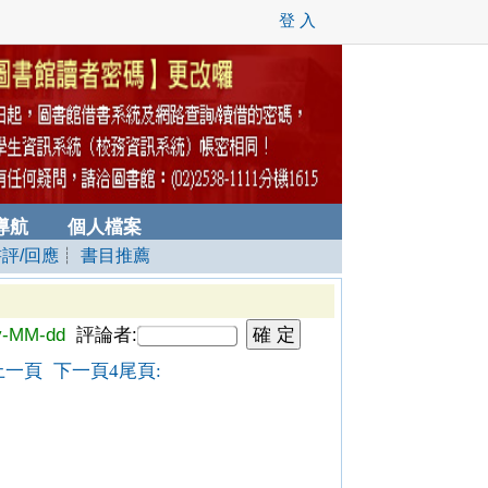
登 入
導航
個人檔案
書評/回應
┊
書目推薦
y-MM-dd
評論者:
上一頁
下一頁
尾頁
4
: