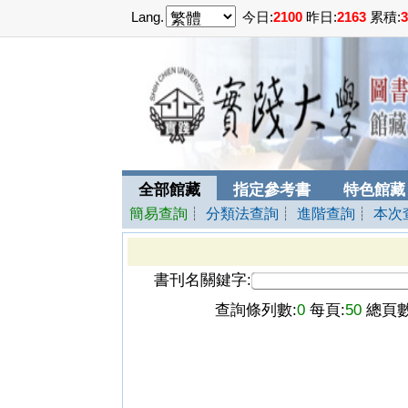
Lang.
今日:
2100
昨日:
2163
累積:
3
全部館藏
指定參考書
特色館藏
簡易查詢
┊
分類法查詢
┊
進階查詢
┊
本次
書刊名關鍵字:
查詢條列數:
0
每頁:
50
總頁數