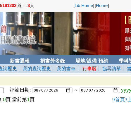
5181202
線上:
3
人
[
Lib Home
]
[
Home
]
新書通報
捐書芳名錄
場地/設備 預約
學科
查詢歷史
┊ 我的查詢歷史
┊ 我的書車
┊
行事曆
┊ 協尋清單
┊ 
評論日期:
～
yyy
:
0
頁 當前第
1
頁
首頁
9
3