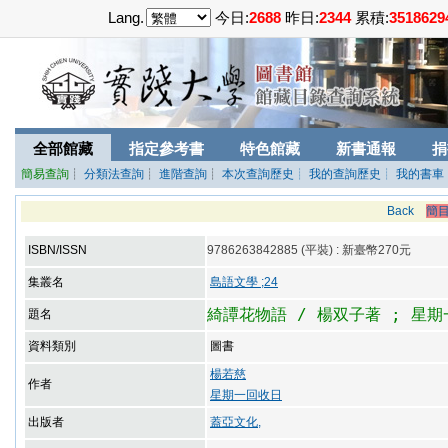
Lang.
今日:
2688
昨日:
2344
累積:
3518629
全部館藏
指定參考書
特色館藏
新書通報
捐
簡易查詢
┊
分類法查詢
┊
進階查詢
┊
本次查詢歷史
┊ 我的查詢歷史
┊ 我的書車
Back
簡
ISBN/ISSN
9786263842885 (平裝) : 新臺幣270元
集叢名
島語文學 ;24
綺譚花物語 / 楊双子著 ; 星
題名
資料類別
圖書
楊若慈
作者
星期一回收日
出版者
蓋亞文化,