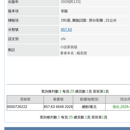
出版年
2026[民115]
版本項
初版
稽核項
191面, 圖版[2]面 : 部分彩圖 ; 21公分
分類號
857.63
語文別
chi
小說新裝版
附註
著者本名 : 楊若慈
查詢條列數:
1
每頁:
25
總頁數:
1
頁 當前第
1
頁
登錄號
索書號
館藏地/館別
現況/
0000726222
857.63 4648 2026
總館/臺北
借出,2026
查詢條列數:
1
每頁:
25
總頁數:
1
頁 當前第
1
頁