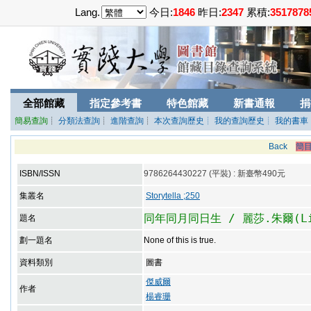
Lang.
今日:
1846
昨日:
2347
累積:
3517878
全部館藏
指定參考書
特色館藏
新書通報
捐
簡易查詢
┊
分類法查詢
┊
進階查詢
┊
本次查詢歷史
┊ 我的查詢歷史
┊ 我的書車
Back
簡
ISBN/ISSN
9786264430227 (平裝) : 新臺幣490元
集叢名
Storytella ;250
同年同月同日生 / 麗莎.朱爾(Lis
題名
劃一題名
None of this is true.
資料類別
圖書
傑威爾
作者
楊睿珊