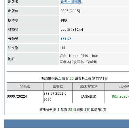
出版者
春天出版國際,
出版年
2026[民115]
版本項
初版
稽核項
366面 ; 21公分
分類號
873.57
語文別
chi
譯自 : None of this is true
附註
著者本館改譯為 : 傑威爾
查詢條列數:
1
每頁:
25
總頁數:
1
頁 當前第
1
頁
登錄號
索書號
館藏地/館別
現況/
873.57 2551-5
0000726224
總館/臺北
借出,2026
2026
查詢條列數:
1
每頁:
25
總頁數:
1
頁 當前第
1
頁