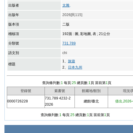
出版者
太雅,
出版年
2026[民115]
版本項
二版
稽核項
192面 : 圖, 彩地圖, 表 ; 21公分
分類號
731.789
語文別
chi
1、
旅遊
標題
2、
日本九州
查詢條列數:
1
每頁:
25
總頁數:
1
頁 當前第
1
頁
登錄號
索書號
館藏地/館別
現況/
731.789 4232-2
0000726228
總館/臺北
借出,2026
2026
查詢條列數:
1
每頁:
25
總頁數:
1
頁 當前第
1
頁