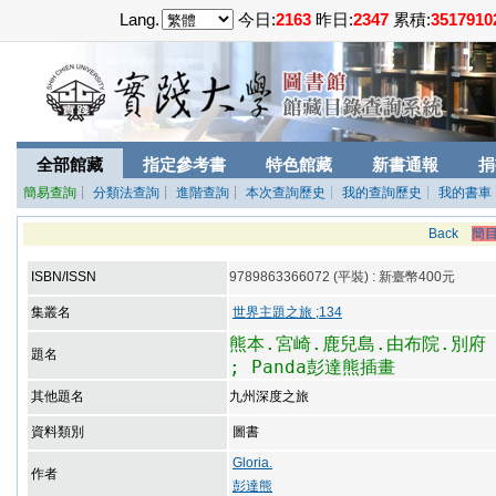
Lang.
今日:
2163
昨日:
2347
累積:
3517910
全部館藏
指定參考書
特色館藏
新書通報
捐
簡易查詢
┊
分類法查詢
┊
進階查詢
┊
本次查詢歷史
┊ 我的查詢歷史
┊ 我的書車
Back
簡
ISBN/ISSN
9789863366072 (平裝) : 新臺幣400元
集叢名
世界主題之旅 ;134
熊本.宮崎.鹿兒島.由布院.別府 :
題名
; Panda彭達熊插畫
其他題名
九州深度之旅
資料類別
圖書
Gloria.
作者
彭達熊