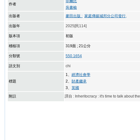
菲爾比
作者
吳書榆
出版者
麥田出版 :
家庭傳媒城邦分公司發行,
出版年
2025[民114]
版本項
初版
稽核項
319面 ; 21公分
分類號
550.1654
語文別
chi
1、
經濟社會學
標題
2、
財產繼承
3、
英國
附註
譯自 : Inheritocracy : it's time to talk about 