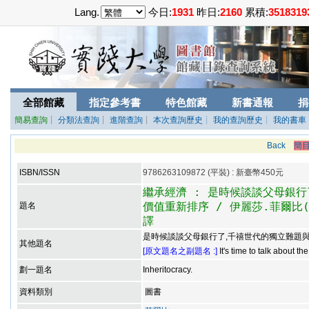
Lang.
今日:
1931
昨日:
2160
累積:
3518319
全部館藏
指定參考書
特色館藏
新書通報
捐
簡易查詢
┊
分類法查詢
┊
進階查詢
┊
本次查詢歷史
┊ 我的查詢歷史
┊ 我的書車
Back
簡
ISBN/ISSN
9786263109872 (平裝) : 新臺幣450元
繼承經濟 : 是時候談談父母銀
價值重新排序 / 伊麗莎.菲爾比(El
題名
譯
是時候談談父母銀行了,千禧世代的獨立難題
其他題名
[原文題名之副題名 :]
It's time to talk about 
劃一題名
Inheritocracy.
資料類別
圖書