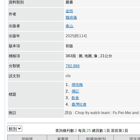
資料類別
圖書
金恬
作者
魏靖儀
出版者
春山,
出版年
2025[民114]
版本項
初版
稽核項
383面 : 圖, 地圖, 像 ; 21公分
分類號
782.886
語文別
chi
1、
傅培梅
2、
傳記
標題
3、
飲食
4、
臺灣社會
附註
譯自 : Chop fry watch learn : Fu Pei-Mei and
查詢條列數:
2
每頁:
25
總頁數:
1
頁 當前第
1
頁
登錄號
索書號
館藏地/館別
現況/