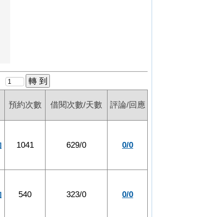
預約次數
借閱次數/天數
評論/回應
約
1041
629/0
0/0
約
540
323/0
0/0