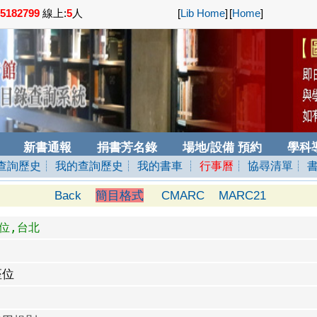
5182799
線上:
5
人
[
Lib Home
]
[
Home
]
新書通報
捐書芳名錄
場地/設備 預約
學科
查詢歷史
┊ 我的查詢歷史
┊ 我的書車
┊
行事曆
┊ 協尋清單
┊ 
Back
簡目格式
CMARC
MARC21
座位,台北
座位