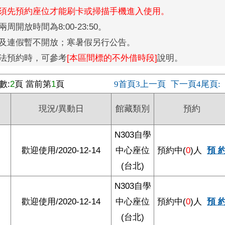
中心必須先預約座位才能刷卡或掃描手機進入使用。
開放時間為8:00-23:50。
及連假暫不開放；寒暑假另行公告。
法預約時，可參考
[本區間標的不外借時段]
說明。
數:
2
頁 當前第
1
頁
首頁
上一頁
下一頁
尾頁
9
3
4
:
現況/異動日
館藏類別
預約
N303自學
歡迎使用/2020-12-14
中心座位
預約中(
0
)人
預 
(台北)
N303自學
歡迎使用/2020-12-14
中心座位
預約中(
0
)人
預 
(台北)