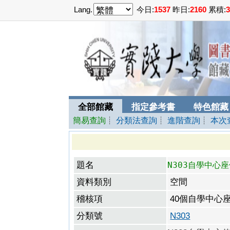
Lang.
今日:
1537
昨日:
2160
累積:
3
全部館藏
指定參考書
特色館藏
簡易查詢
┊
分類法查詢
┊
進階查詢
┊
本次
題名
N303自學中心
資料類別
空間
稽核項
40個自學中心
分類號
N303