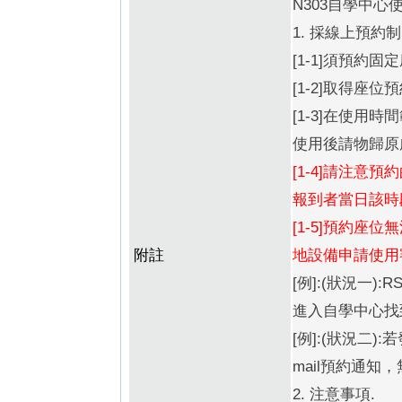
N303自學中心
1. 採線上預約制
[1-1]須預約
[1-2]取得座位
[1-3]在使
使用後請物歸原
[1-4]請注
報到者當日該時
[1-5]預約座
附註
地設備申請使用
[例]:(狀況一)
進入自學中心找到
[例]:(狀況二
mail預約通
2. 注意事項.