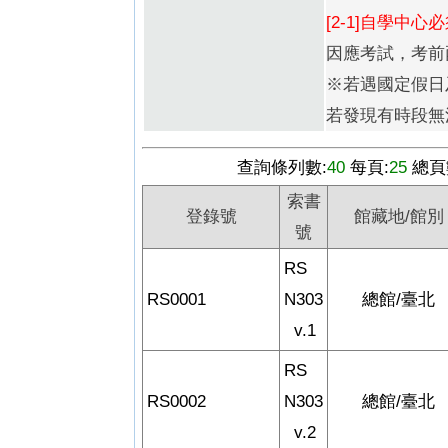
[2-1]自學
因應考試，考前兩周
※若遇國定假日
若發現有時段無
查詢條列數:
40
每頁:
25
總頁
索書
登錄號
館藏地/館別
號
RS
RS0001
N303
總館/臺北
v.1
RS
RS0002
N303
總館/臺北
v.2