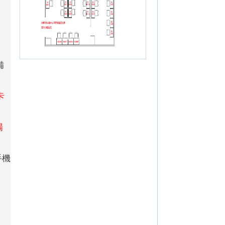
備
卡
場
手機