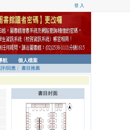
登 入
導航
個人檔案
書評/回應
┊
書目推薦
書目封面